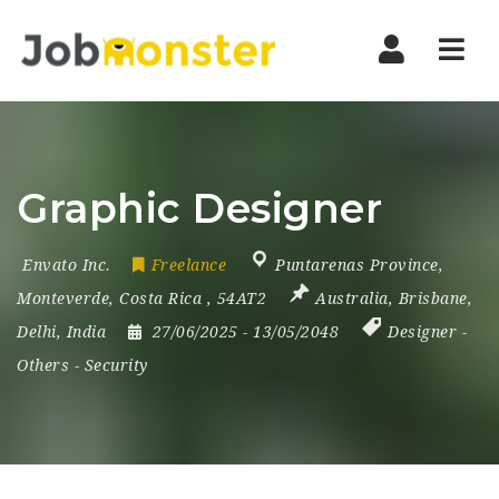
Nav
Graphic Designer
Envato Inc.
Freelance
Puntarenas Province
,
Monteverde
,
Costa Rica
,
54AT2
Australia
,
Brisbane
,
Delhi
,
India
27/06/2025
- 13/05/2048
Designer
-
Others
-
Security