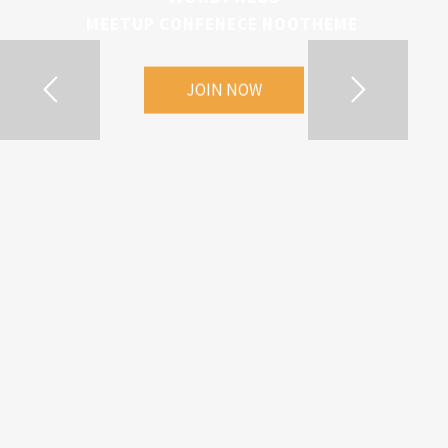
M
E
E
T
U
P
C
O
N
F
E
N
E
C
E
N
O
O
T
H
E
M
E
JOIN NOW