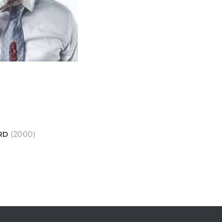
ARD
(2000)