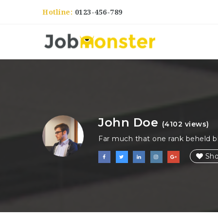
Hotline:
0123-456-789
John Doe
(4102 views)
Far much that one rank beheld bl
Sho