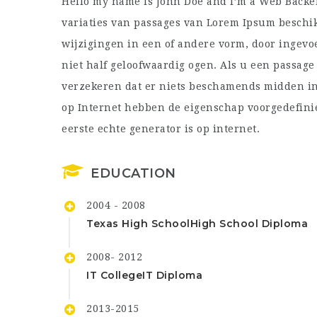
Hello my name is John Doe and I’m a Web Backen
variaties van passages van Lorem Ipsum beschi
wijzigingen in een of andere vorm, door ingev
niet half geloofwaardig ogen. Als u een passage
verzekeren dat er niets beschamends midden in 
op Internet hebben de eigenschap voorgedefini
eerste echte generator is op internet.
EDUCATION
2004 - 2008
Texas High School
High School Diploma
2008- 2012
IT College
IT Diploma
2013-2015