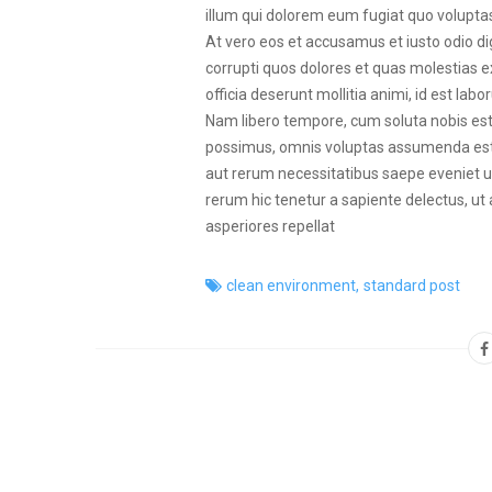
illum qui dolorem eum fugiat quo voluptas 
At vero eos et accusamus et iusto odio d
corrupti quos dolores et quas molestias ex
officia deserunt mollitia animi, id est la
Nam libero tempore, cum soluta nobis est
possimus, omnis voluptas assumenda est, 
aut rerum necessitatibus saepe eveniet u
rerum hic tenetur a sapiente delectus, ut
asperiores repellat
clean environment
,
standard post