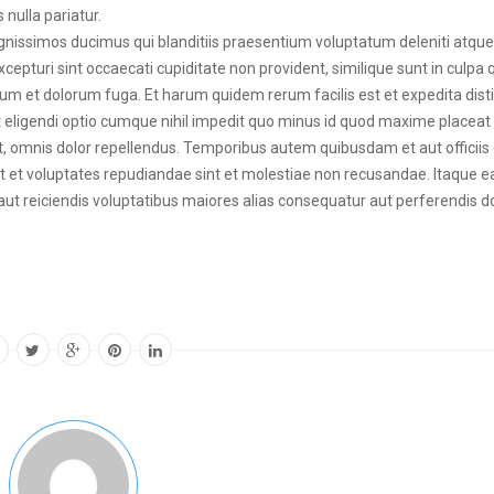
nulla pariatur.
ignissimos ducimus qui blanditiis praesentium voluptatum deleniti atque
cepturi sint occaecati cupiditate non provident, similique sunt in culpa 
borum et dolorum fuga. Et harum quidem rerum facilis est et expedita disti
 eligendi optio cumque nihil impedit quo minus id quod maxime placeat
omnis dolor repellendus. Temporibus autem quibusdam et aut officiis 
t et voluptates repudiandae sint et molestiae non recusandae. Itaque 
 aut reiciendis voluptatibus maiores alias consequatur aut perferendis d