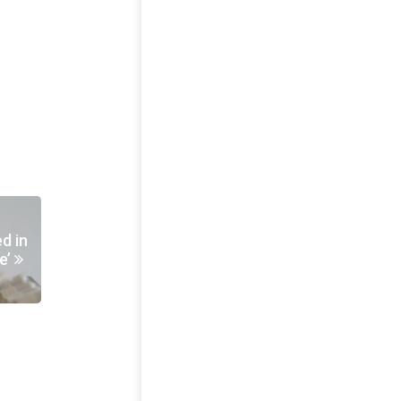
d in
e’