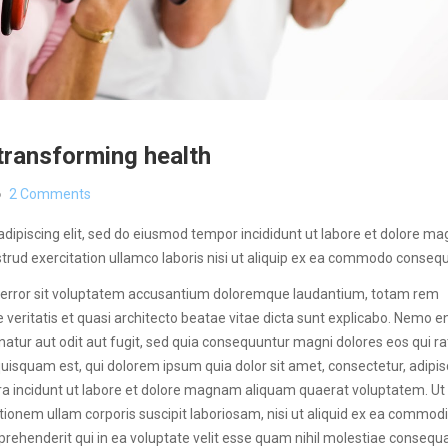
transforming health
2 Comments
dipiscing elit, sed do eiusmod tempor incididunt ut labore et dolore m
trud exercitation ullamco laboris nisi ut aliquip ex ea commodo consequ
us error sit voluptatem accusantium doloremque laudantium, totam rem
e veritatis et quasi architecto beatae vitae dicta sunt explicabo. Nemo 
atur aut odit aut fugit, sed quia consequuntur magni dolores eos qui ra
isquam est, qui dolorem ipsum quia dolor sit amet, consectetur, adipisci
 incidunt ut labore et dolore magnam aliquam quaerat voluptatem. Ut
ionem ullam corporis suscipit laboriosam, nisi ut aliquid ex ea commodi
ehenderit qui in ea voluptate velit esse quam nihil molestiae consequat