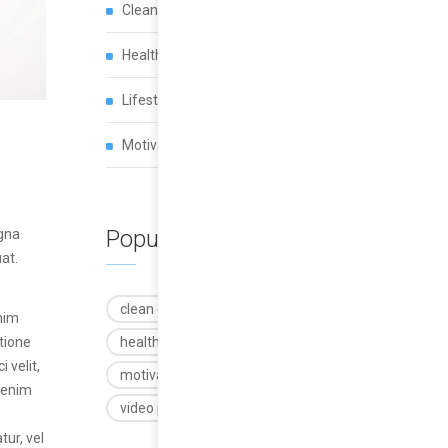
Clean Environment
(6)
Health Basics
(5)
Lifestyle
(5)
Motivation
(4)
Popular tags
agna
at.
clean environment
enim
tione
health basics
lifestyle
 velit,
motivation
standard post
 enim
video post
ur, vel