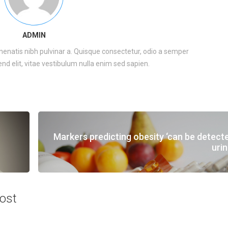
ADMIN
enenatis nibh pulvinar a. Quisque consectetur, odio a semper
nd elit, vitae vestibulum nulla enim sed sapien.
Markers predicting obesity ‘can be detecte
urin
ost