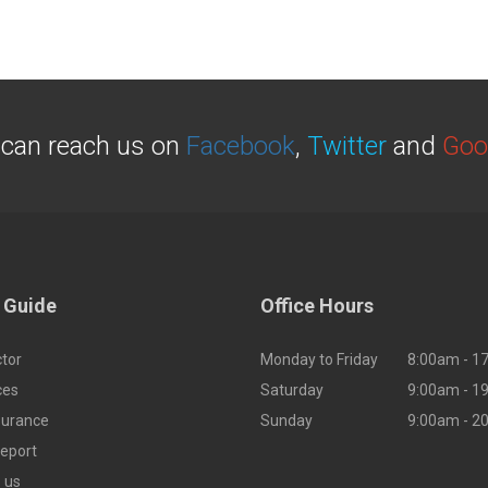
 can reach us on
Facebook
,
Twitter
and
Goo
 Guide
Office Hours
ctor
Monday to Friday
8:00am - 1
ces
Saturday
9:00am - 1
surance
Sunday
9:00am - 2
Report
 us