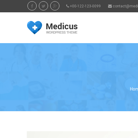
+00-122-123-0099
contact@med
Ho