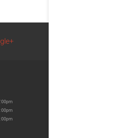
gle+
2018 Medicus.
7:00pm
Designed with
by NooTheme.
9:00pm
0:00pm