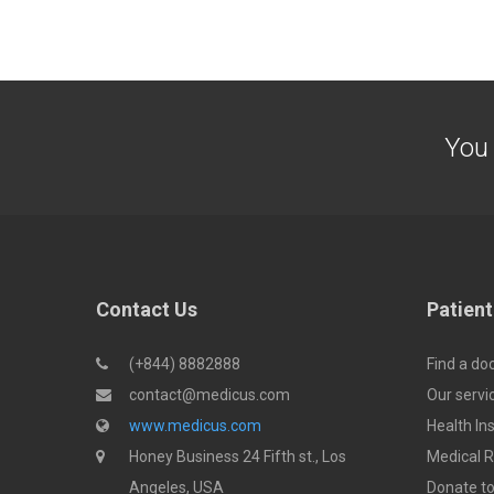
You
Contact Us
Patient
(+844) 8882888
Find a do
contact@medicus.com
Our servi
www.medicus.com
Health In
Honey Business 24 Fifth st., Los
Medical 
Angeles, USA
Donate to