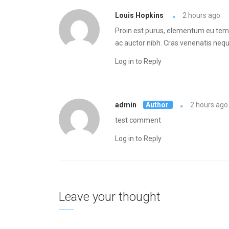
Louis Hopkins
2 hours ago
Proin est purus, elementum eu tempu
ac auctor nibh. Cras venenatis neq
Log in to Reply
admin
Author
2 hours ago
test comment
Log in to Reply
Leave your thought