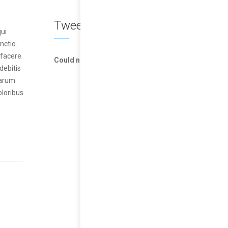
Tweets
qui
nctio.
 facere
Could not authenticate you.
debitis
earum
oloribus