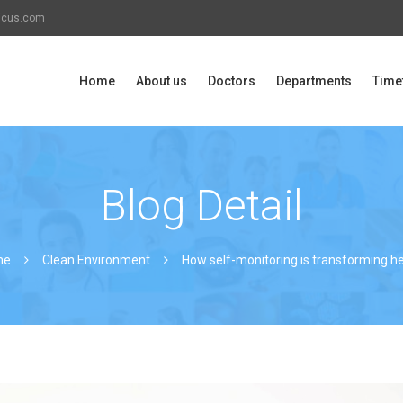
icus.com
Home
About us
Doctors
Departments
Time
Blog Detail
me
Clean Environment
How self-monitoring is transforming h