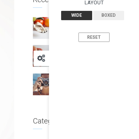
LAYOUT
WIDE
BOXED
Replace soda with water
May 18, 2015
RESET
Stroke: not just an adult’s
condition
May 16, 2015
Epilepsy drug could
protect eyesight
May 15, 2015
Categories