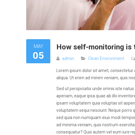
How self-monitoring is 
MAY
05
admin
Clean Environment
Lorem ipsum dolor sit amet, consectetur a
aliqua. Ut enim ad minim veniam, quis nos
Sed ut perspiciatis unde omnis iste nat
aperiam, eaque ipsa quae ab illo inventor
ipsam voluptatem quia voluptas sit aspern
voluptatem sequi nesciunt. Neque porro qu
sed quia non numquam eius modi tempora
ad minima veniam, quis nostrum exercitat
consequatur? Quis autem vel eum iure repr