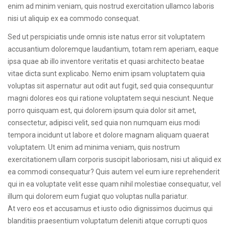
enim ad minim veniam, quis nostrud exercitation ullamco laboris
nisi ut aliquip ex ea commodo consequat.
Sed ut perspiciatis unde omnis iste natus error sit voluptatem
accusantium doloremque laudantium, totam rem aperiam, eaque
ipsa quae ab illo inventore veritatis et quasi architecto beatae
vitae dicta sunt explicabo. Nemo enim ipsam voluptatem quia
voluptas sit aspernatur aut odit aut fugit, sed quia consequuntur
magni dolores eos qui ratione voluptatem sequi nesciunt. Neque
porro quisquam est, qui dolorem ipsum quia dolor sit amet,
consectetur, adipisci velit, sed quia non numquam eius modi
tempora incidunt ut labore et dolore magnam aliquam quaerat
voluptatem. Ut enim ad minima veniam, quis nostrum
exercitationem ullam corporis suscipit laboriosam, nisi ut aliquid ex
ea commodi consequatur? Quis autem vel eum iure reprehenderit
qui in ea voluptate velit esse quam nihil molestiae consequatur, vel
illum qui dolorem eum fugiat quo voluptas nulla pariatur.
At vero eos et accusamus et iusto odio dignissimos ducimus qui
blanditiis praesentium voluptatum deleniti atque corrupti quos