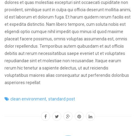
dolores et quas molestias excepturi sint occaecati cupiditate non
provident, similique sunt in culpa qui officia deserunt mollitia animi,
id est laborum et dolorum fuga. Et harum quidem rerum facilis est
et expedita distinctio. Nam libero tempore, cum soluta nobis est
eligendi optio cumque nihil impedit quo minus id quod maxime
placeat facere possimus, omnis voluptas assumenda est, omnis
dolor repellendus. Temporibus autem quibusdam et aut officiis
debitis aut rerum necessitatibus saepe eveniet ut et voluptates
repudiandae sint et molestiae non recusandae. Itaque earum
rerum hic tenetur a sapiente delectus, ut aut reiciendis
voluptatibus maiores alias consequatur aut perferendis doloribus
asperiores repellat
clean environment
,
standard post