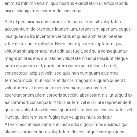
enim ad minim veniam, quis nostrud exercitation ullamco laboris
nisi ut aliquip ex ea commodo consequat.
Sed ut perspiciatis unde omnis iste natus error sit voluptatem
accusantium doloremque laudantium, totam rem aperiam, eaque
ipsa quae ab illo inventore veritatis et quasi architecto beatae
vitae dicta sunt explicabo. Nemo enim ipsam voluptatem quia
voluptas sit aspernatur aut odit aut fugit, sed quia consequuntur
magni dolores eos qui ratione voluptatem sequi nesciunt. Neque
porro quisquam est, qui dolorem ipsum quia dolor sit amet,
consectetur, adipisci velit, sed quia non numquam eius modi
tempora incidunt ut labore et dolore magnam aliquam quaerat
voluptatem. Ut enim ad minima veniam, quis nostrum
exercitationem ullam corporis suscipit laboriosam, nisi ut aliquid ex
ea commodi consequatur? Quis autem vel eum iure reprehenderit
qui in ea voluptate velit esse quam nihil molestiae consequatur, vel
illum qui dolorem eum fugiat quo voluptas nulla pariatur.
At vero eos et accusamus et iusto odio dignissimos ducimus qui
blanditiis praesentium voluptatum deleniti atque corrupti quos