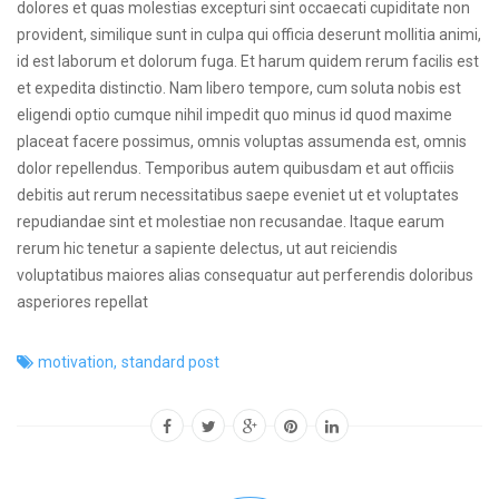
dolores et quas molestias excepturi sint occaecati cupiditate non
provident, similique sunt in culpa qui officia deserunt mollitia animi,
id est laborum et dolorum fuga. Et harum quidem rerum facilis est
et expedita distinctio. Nam libero tempore, cum soluta nobis est
eligendi optio cumque nihil impedit quo minus id quod maxime
placeat facere possimus, omnis voluptas assumenda est, omnis
dolor repellendus. Temporibus autem quibusdam et aut officiis
debitis aut rerum necessitatibus saepe eveniet ut et voluptates
repudiandae sint et molestiae non recusandae. Itaque earum
rerum hic tenetur a sapiente delectus, ut aut reiciendis
voluptatibus maiores alias consequatur aut perferendis doloribus
asperiores repellat
motivation
,
standard post