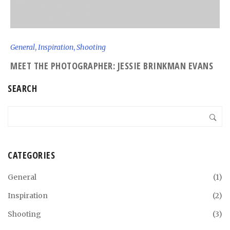
General
,
Inspiration
,
Shooting
I
MEET THE PHOTOGRAPHER: JESSIE BRINKMAN EVANS
5
I
SEARCH
CATEGORIES
General
(1)
Inspiration
(2)
Shooting
(3)