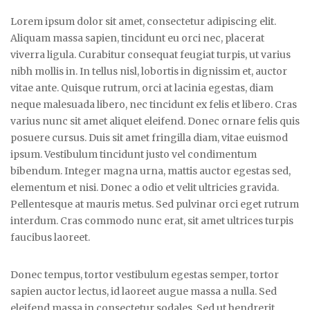
Lorem ipsum dolor sit amet, consectetur adipiscing elit.
Aliquam massa sapien, tincidunt eu orci nec, placerat
viverra ligula. Curabitur consequat feugiat turpis, ut varius
nibh mollis in. In tellus nisl, lobortis in dignissim et, auctor
vitae ante. Quisque rutrum, orci at lacinia egestas, diam
neque malesuada libero, nec tincidunt ex felis et libero. Cras
varius nunc sit amet aliquet eleifend. Donec ornare felis quis
posuere cursus. Duis sit amet fringilla diam, vitae euismod
ipsum. Vestibulum tincidunt justo vel condimentum
bibendum. Integer magna urna, mattis auctor egestas sed,
elementum et nisi. Donec a odio et velit ultricies gravida.
Pellentesque at mauris metus. Sed pulvinar orci eget rutrum
interdum. Cras commodo nunc erat, sit amet ultrices turpis
faucibus laoreet.
Donec tempus, tortor vestibulum egestas semper, tortor
sapien auctor lectus, id laoreet augue massa a nulla. Sed
eleifend massa in consectetur sodales. Sed ut hendrerit