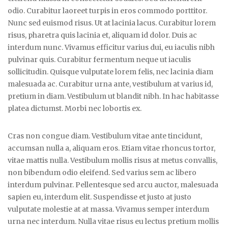
odio. Curabitur laoreet turpis in eros commodo porttitor.
Nunc sed euismod risus. Ut at lacinia lacus. Curabitur lorem
risus, pharetra quis lacinia et, aliquam id dolor. Duis ac
interdum nunc. Vivamus efficitur varius dui, eu iaculis nibh
pulvinar quis. Curabitur fermentum neque ut iaculis
sollicitudin. Quisque vulputate lorem felis, nec lacinia diam
malesuada ac. Curabitur urna ante, vestibulum at varius id,
pretium in diam. Vestibulum ut blandit nibh. In hac habitasse
platea dictumst. Morbi nec lobortis ex.
Cras non congue diam. Vestibulum vitae ante tincidunt,
accumsan nulla a, aliquam eros. Etiam vitae rhoncus tortor,
vitae mattis nulla. Vestibulum mollis risus at metus convallis,
non bibendum odio eleifend. Sed varius sem ac libero
interdum pulvinar. Pellentesque sed arcu auctor, malesuada
sapien eu, interdum elit. Suspendisse et justo at justo
vulputate molestie at at massa. Vivamus semper interdum
urna nec interdum. Nulla vitae risus eu lectus pretium mollis