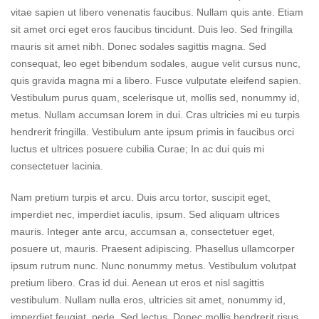
vitae sapien ut libero venenatis faucibus. Nullam quis ante. Etiam
sit amet orci eget eros faucibus tincidunt. Duis leo. Sed fringilla
mauris sit amet nibh. Donec sodales sagittis magna. Sed
consequat, leo eget bibendum sodales, augue velit cursus nunc,
quis gravida magna mi a libero. Fusce vulputate eleifend sapien.
Vestibulum purus quam, scelerisque ut, mollis sed, nonummy id,
metus. Nullam accumsan lorem in dui. Cras ultricies mi eu turpis
hendrerit fringilla. Vestibulum ante ipsum primis in faucibus orci
luctus et ultrices posuere cubilia Curae; In ac dui quis mi
consectetuer lacinia.
Nam pretium turpis et arcu. Duis arcu tortor, suscipit eget,
imperdiet nec, imperdiet iaculis, ipsum. Sed aliquam ultrices
mauris. Integer ante arcu, accumsan a, consectetuer eget,
posuere ut, mauris. Praesent adipiscing. Phasellus ullamcorper
ipsum rutrum nunc. Nunc nonummy metus. Vestibulum volutpat
pretium libero. Cras id dui. Aenean ut eros et nisl sagittis
vestibulum. Nullam nulla eros, ultricies sit amet, nonummy id,
imperdiet feugiat, pede. Sed lectus. Donec mollis hendrerit risus.