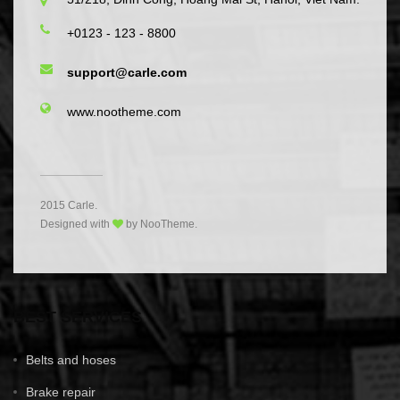
+0123 - 123 - 8800
support@carle.com
www.nootheme.com
2015 Carle.
Designed with
by NooTheme.
BEST SERVICES
Belts and hoses
Brake repair