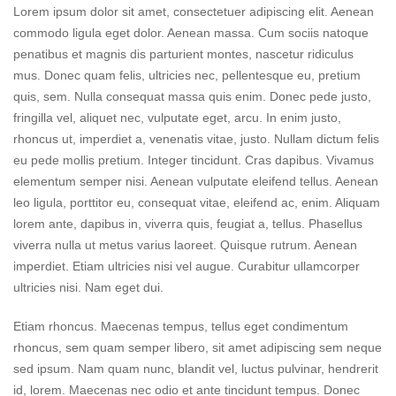
Lorem ipsum dolor sit amet, consectetuer adipiscing elit. Aenean
commodo ligula eget dolor. Aenean massa. Cum sociis natoque
penatibus et magnis dis parturient montes, nascetur ridiculus
mus. Donec quam felis, ultricies nec, pellentesque eu, pretium
quis, sem. Nulla consequat massa quis enim. Donec pede justo,
fringilla vel, aliquet nec, vulputate eget, arcu. In enim justo,
rhoncus ut, imperdiet a, venenatis vitae, justo. Nullam dictum felis
eu pede mollis pretium. Integer tincidunt. Cras dapibus. Vivamus
elementum semper nisi. Aenean vulputate eleifend tellus. Aenean
leo ligula, porttitor eu, consequat vitae, eleifend ac, enim. Aliquam
lorem ante, dapibus in, viverra quis, feugiat a, tellus. Phasellus
viverra nulla ut metus varius laoreet. Quisque rutrum. Aenean
imperdiet. Etiam ultricies nisi vel augue. Curabitur ullamcorper
ultricies nisi. Nam eget dui.
Etiam rhoncus. Maecenas tempus, tellus eget condimentum
rhoncus, sem quam semper libero, sit amet adipiscing sem neque
sed ipsum. Nam quam nunc, blandit vel, luctus pulvinar, hendrerit
id, lorem. Maecenas nec odio et ante tincidunt tempus. Donec