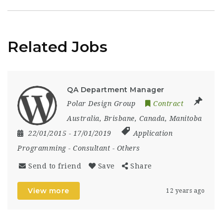
Related Jobs
QA Department Manager
Polar Design Group
Contract
Australia
,
Brisbane
,
Canada
,
Manitoba
22/01/2015
- 17/01/2019
Application
Programming
-
Consultant
-
Others
Send to friend
Save
Share
View more
12 years ago