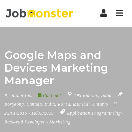
Nav
Google Maps and
Devices Marketing
Manager
Premium Inc.
Contract
193 Bumbai
,
India
Boryeong
,
Canada
,
India
,
Korea
,
Mumbai
,
Ontario
22/01/2015
- 14/05/2018
Application Programming
-
Back-end Developer
-
Marketing