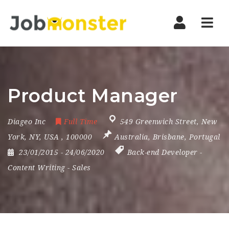
Nav
Product Manager
Diageo Inc
Full Time
549 Greenwich Street
,
New
York
,
NY
,
USA
,
100000
Australia
,
Brisbane
,
Portugal
23/01/2015
- 24/06/2020
Back-end Developer
-
Content Writing
-
Sales